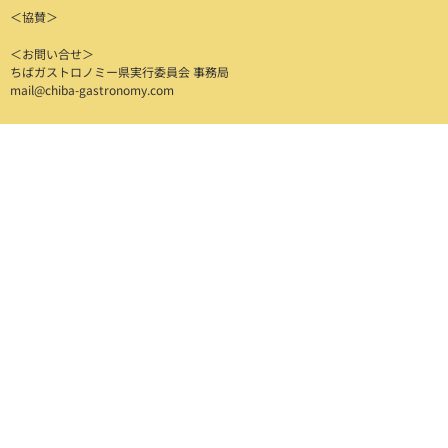
＜協賛＞
＜お問い合せ＞
ちばガストロノミー県実行委員会 事務局
mail@chiba-gastronomy.com