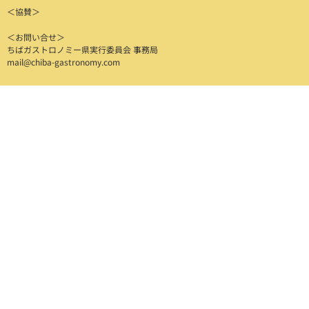
＜協賛＞
＜お問い合せ＞
ちばガストロノミー県実行委員会 事務局
mail@chiba-gastronomy.com