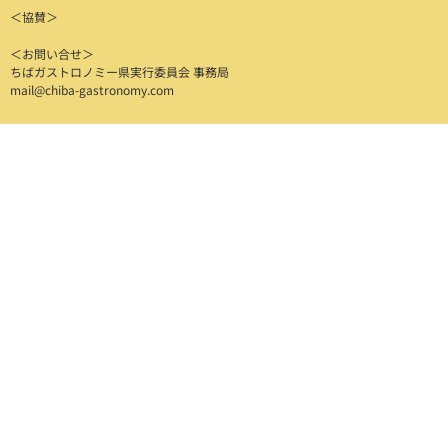
＜協賛＞
＜お問い合せ＞
ちばガストロノミー県実行委員会 事務局
mail@chiba-gastronomy.com