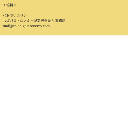
＜協賛＞
＜お問い合せ＞
ちばガストロノミー県実行委員会 事務局
mail@chiba-gastronomy.com